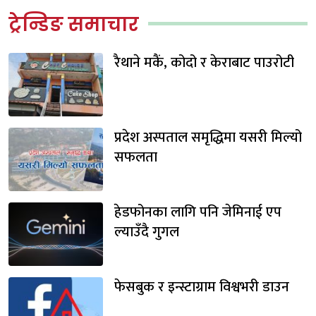
ट्रेन्डिङ समाचार
रैथाने मकैं, कोदो र केराबाट पाउरोटी
प्रदेश अस्पताल समृद्धिमा यसरी मिल्यो
सफलता
हेडफोनका लागि पनि जेमिनाई एप
ल्याउँदै गुगल
फेसबुक र इन्स्टाग्राम विश्वभरी डाउन