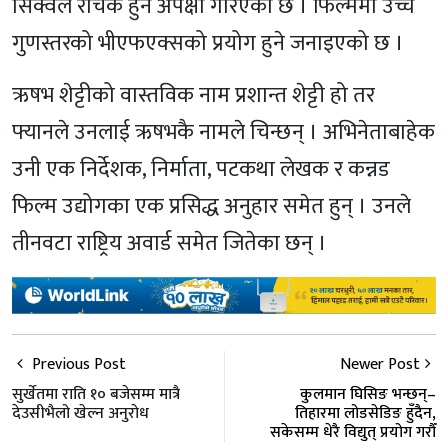
सिक्वेल रोचक हुने अपेक्षा गरिएको छ । फिल्ममा उच्च
गुणस्तरको भीएफएक्सको प्रयोग हुने जनाइएको छ ।
ऋषभ शेट्टीको वास्तविक नाम प्रशान्त शेट्टी हो तर
फ्यानले उनलाई ऋषभकै नामले चिन्छन् । अभिनेताबाहेक
उनी एक निर्देशक, निर्माता, पटकथा लेखक र कन्नड
फिल्म उद्योगका एक प्रसिद्ध अनुहार समेत हुन् । उनले
तीनवटा राष्ट्रिय अवार्ड समेत जितेका छन् ।
Previous Post
Newer Post
सुर्खेतमा राति १० बजेसम्म मात्रै
कुलमान घिसिङ भन्छन्–
देउसीभैलो खेल्न अनुराेध
तिहारमा लोडसेडिङ हुँदैन,
सकेसम्म धेरै विद्युत् प्रयोग गरौँ