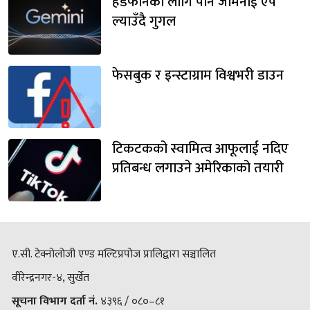
हेडफोनका लागि पनि जेमिनाई एप
ल्याउँदै गुगल
फेसबुक र इन्स्टाग्राम विश्वभरी डाउन
टिकटकको स्वामित्व आफूलाई नदिए
प्रतिबन्ध लगाउने अमेरिकाको तयारी
ए.सी. टेक्नोलोजी एण्ड मल्टिप्रपोज प्रालिद्वारा सञ्चालित
वीरेन्द्रनगर-४, सुर्खेत
सूचना विभाग दर्ता नं.
४३९६ / ०८०–८१